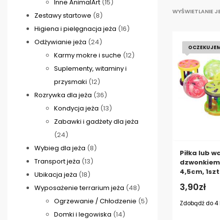
15
produktów
Inne AnimalArt
15
WYŚWIETLANIE 
8
produktów
Zestawy startowe
8
produktów
16
Higiena i pielęgnacja jeża
16
24
produktów
Odżywianie jeża
24
OCZEKUJE
produkty
12
Karmy mokre i suche
12
produktów
Suplementy, witaminy i
12
przysmaki
12
produktów
36
Rozrywka dla jeża
36
produktów
13
Kondycja jeża
13
produktów
Zabawki i gadżety dla jeża
24
24
produkty
8
Wybieg dla jeża
8
Piłka lub w
13
produktów
Transport jeża
13
dzwonkiem 
4,5cm, 1szt
18
produktów
Ubikacja jeża
18
3,90
zł
produktów
48
Wyposażenie terrarium jeża
48
produktów
5
Ogrzewanie / Chłodzenie
5
Zdobądź do
4
14
produktów
Domki i legowiska
14