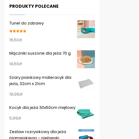
PRODUKTY POLECANE
Tunel do zabawy
Oceniono
16,50
zł
5.00
na 5
Mączniki suszone dla jeża 70 g
14,60
zł
Szary piankowy materacyk dla
jeża, 32cm x 21cm
19,99
zł
Kocyk dla jeża 30x50cm miętowy
5,99
zł
Zestaw rozrywkowy dla jeża
pigmejskiego - niebieski