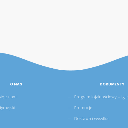
O NAS
DOKUMENTY
się z nami
Program lojalnościowy – Igieł
pigmejski
Promocje
Dostawa i wysyłka