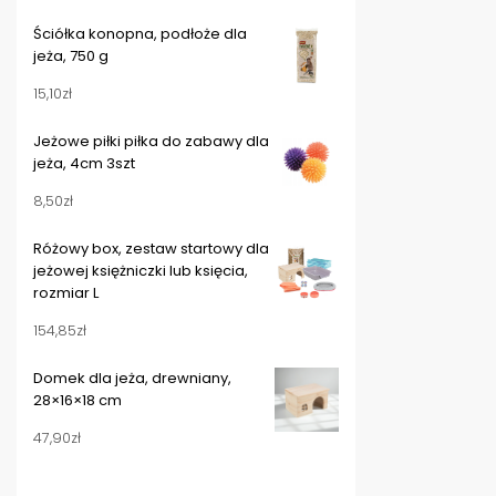
Ściółka konopna, podłoże dla
jeża, 750 g
15,10
zł
Jeżowe piłki piłka do zabawy dla
jeża, 4cm 3szt
8,50
zł
Różowy box, zestaw startowy dla
jeżowej księżniczki lub księcia,
rozmiar L
154,85
zł
Domek dla jeża, drewniany,
28×16×18 cm
47,90
zł