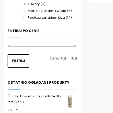
5
produktów
Kuwety
5
Ten
produktów
6
Miski na pokarm i wodę
6
produkt
produktów
14
Podłoże terrarium jeża
14
ma
produktów
wiele
FILTRUJ PO CENIE
wariantów.
Opcje
można
wybrać
Cena
Cena
Cena:
0zł
—
10zł
na
FILTRUJ
min
max
stronie
produktu
OSTATNIO OGLĄDANE PRODUKTY
Ściółka bawełniana, podłoże dla
jeża 1,5 kg
26,10
zł