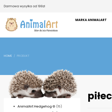
Darmowa wysyłka od 199zł
MARKA ANIMALART
HOME
PRODUKT
piłe
15
AnimalArt Hedgehog ©
15