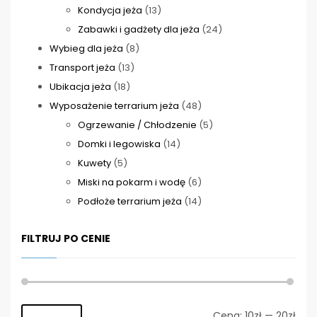
produktów
13
Kondycja jeża
13
produktów
24
Zabawki i gadżety dla jeża
24
8
produkty
Wybieg dla jeża
8
13
produktów
Transport jeża
13
18
produktów
Ubikacja jeża
18
produktów
48
Wyposażenie terrarium jeża
48
produktów
5
Ogrzewanie / Chłodzenie
5
14
produktów
Domki i legowiska
14
5
produktów
Kuwety
5
produktów
6
Miski na pokarm i wodę
6
produktów
14
Podłoże terrarium jeża
14
produktów
FILTRUJ PO CENIE
Cen
Cen
Cena:
10zł
—
20zł