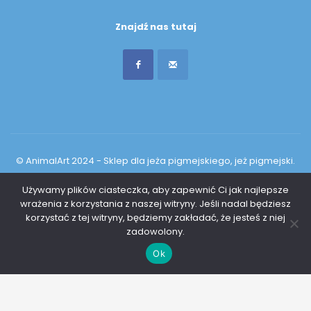
Znajdź nas tutaj
© AnimalArt 2024 - Sklep dla jeża pigmejskiego, jeż pigmejski.
All rights reserved.
Używamy plików ciasteczka, aby zapewnić Ci jak najlepsze
wrażenia z korzystania z naszej witryny. Jeśli nadal będziesz
korzystać z tej witryny, będziemy zakładać, że jesteś z niej
zadowolony.
0
Ok
Start
0,00
zł
Szukaj
Moje konto