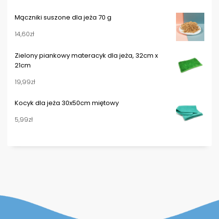
wynosiła:
wynosi:
Mączniki suszone dla jeża 70 g
17,50zł.
15,50zł.
14,60
zł
Zielony piankowy materacyk dla jeża, 32cm x
21cm
19,99
zł
Kocyk dla jeża 30x50cm miętowy
5,99
zł