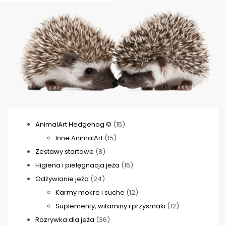
15
AnimalArt Hedgehog ©
15
15
produktów
Inne AnimalArt
15
8
produktów
Zestawy startowe
8
produktów
16
Higiena i pielęgnacja jeża
16
24
produktów
Odżywianie jeża
24
produkty
12
Karmy mokre i suche
12
produktów
12
Suplementy, witaminy i przysmaki
12
36
produktów
Rozrywka dla jeża
36