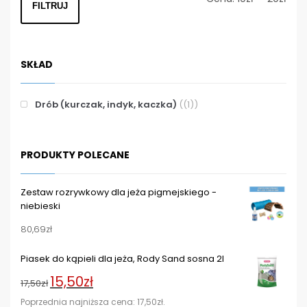
FILTRUJ
min
max
SKŁAD
Drób (kurczak, indyk, kaczka)
(1)
PRODUKTY POLECANE
Zestaw rozrywkowy dla jeża pigmejskiego -
niebieski
80,69
zł
Piasek do kąpieli dla jeża, Rody Sand sosna 2l
15,50
zł
Pierwotna
Aktualna
17,50
zł
cena
cena
Poprzednia najniższa cena:
17,50
zł
.