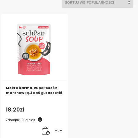
Mokra karma, zupa łosoś z
marchewką, 3 x 40 g, saszetki
18,20
zł
Zdobądź
19
Igiełek.