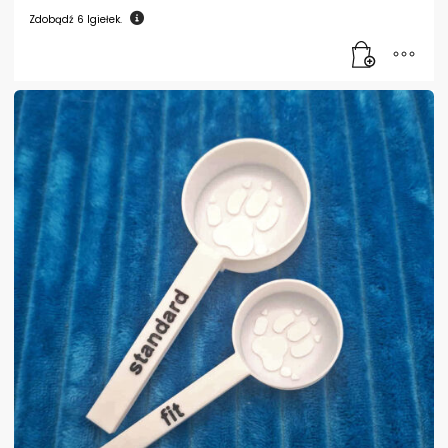
Zdobądź
6
Igiełek.