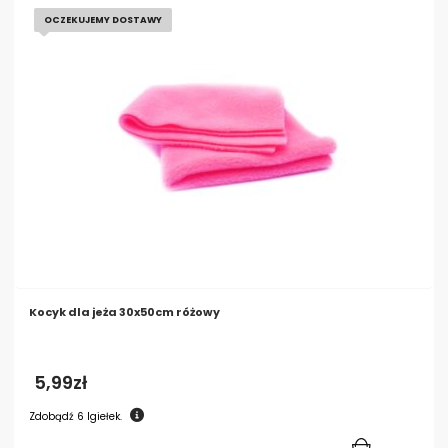
OCZEKUJEMY DOSTAWY
Kocyk dla jeża 30x50cm różowy
5,99
zł
Zdobądź
6
Igiełek.