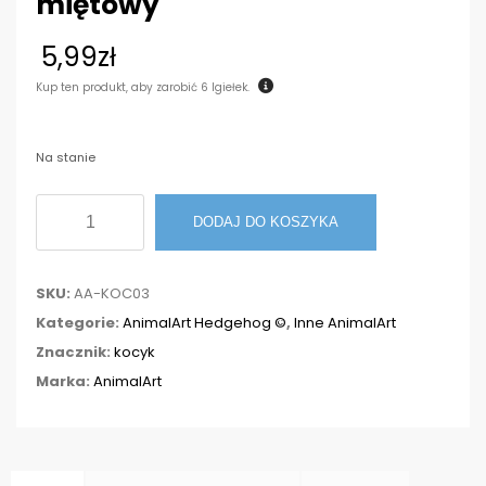
miętowy
5,99
zł
Kup ten produkt, aby zarobić
6
Igiełek.
Na stanie
ilość
DODAJ DO KOSZYKA
Kocyk
dla
SKU:
AA-KOC03
jeża
Kategorie:
AnimalArt Hedgehog ©
,
Inne AnimalArt
30x50cm
Znacznik:
kocyk
miętowy
Marka:
AnimalArt