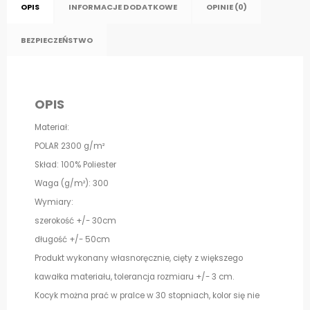
OPIS
INFORMACJE DODATKOWE
OPINIE (0)
BEZPIECZEŃSTWO
OPIS
Materiał:
POLAR 2300 g/m²
Skład: 100% Poliester
Waga (g/m²): 300
Wymiary:
szerokość +/- 30cm
długość +/- 50cm
Produkt wykonany własnoręcznie, cięty z większego
kawałka materiału, tolerancja rozmiaru +/- 3 cm.
Kocyk można prać w pralce w 30 stopniach, kolor się nie