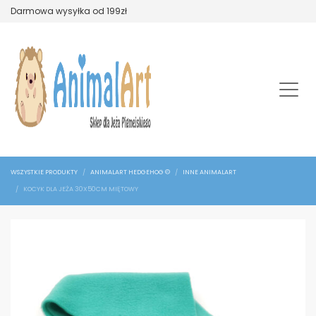
Darmowa wysyłka od 199zł
WSZYSTKIE PRODUKTY
ANIMALART HEDGEHOG ©
INNE ANIMALART
KOCYK DLA JEŻA 30X50CM MIĘTOWY