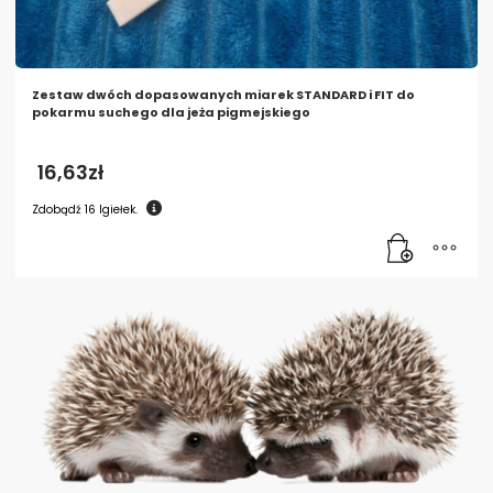
Zestaw dwóch dopasowanych miarek STANDARD i FIT do
pokarmu suchego dla jeża pigmejskiego
16,63
zł
Zdobądź
16
Igiełek.