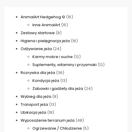
15
AnimalArt Hedgehog ©
15
15
produktów
Inne AnimalArt
15
8
produktów
Zestawy startowe
8
produktów
16
Higiena i pielęgnacja jeża
16
24
produktów
Odżywianie jeża
24
produkty
12
Karmy mokre i suche
12
produktów
12
Suplementy, witaminy i przysmaki
12
36
produktów
Rozrywka dla jeża
36
produktów
13
Kondycja jeża
13
produktów
24
Zabawki i gadżety dla jeża
24
8
produkty
Wybieg dla jeża
8
13
produktów
Transport jeża
13
18
produktów
Ubikacja jeża
18
produktów
48
Wyposażenie terrarium jeża
48
produktów
5
Ogrzewanie / Chłodzenie
5