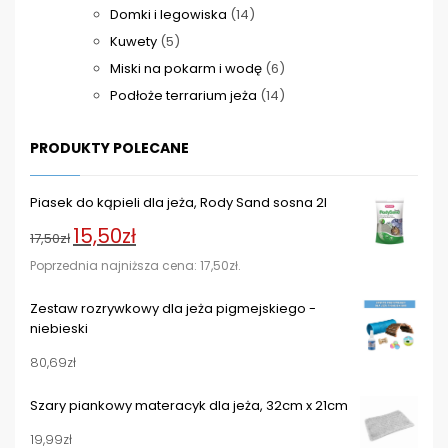
14
produktów
Domki i legowiska
14
5
produktów
Kuwety
5
produktów
6
Miski na pokarm i wodę
6
produktów
14
Podłoże terrarium jeża
14
produktów
PRODUKTY POLECANE
Piasek do kąpieli dla jeża, Rody Sand sosna 2l
15,50
zł
Pierwotna
Aktualna
17,50
zł
cena
cena
Poprzednia najniższa cena:
17,50
zł
.
wynosiła:
wynosi:
Zestaw rozrywkowy dla jeża pigmejskiego -
17,50zł.
15,50zł.
niebieski
80,69
zł
Szary piankowy materacyk dla jeża, 32cm x 21cm
19,99
zł