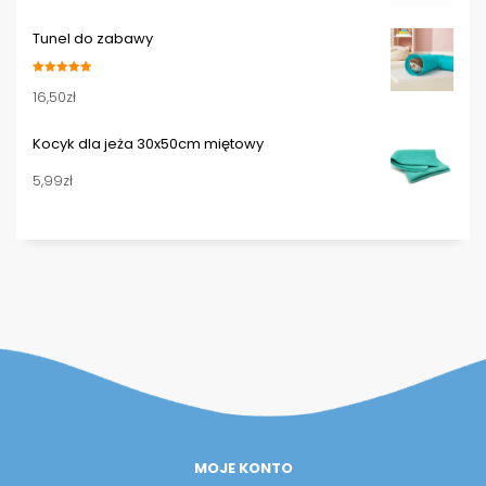
Tunel do zabawy
Oceniono
16,50
zł
5.00
na 5
Kocyk dla jeża 30x50cm miętowy
5,99
zł
MOJE KONTO