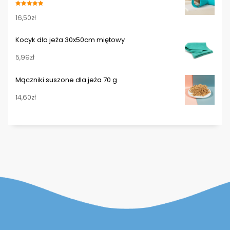
Oceniono
16,50
zł
5.00
na 5
Kocyk dla jeża 30x50cm miętowy
5,99
zł
Mączniki suszone dla jeża 70 g
14,60
zł