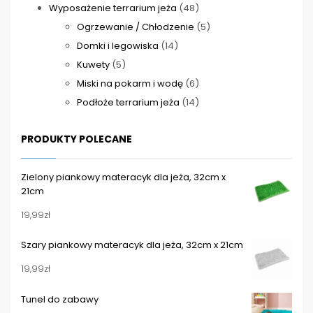
produktów
48
Wyposażenie terrarium jeża
48
produktów
5
Ogrzewanie / Chłodzenie
5
14
produktów
Domki i legowiska
14
5
produktów
Kuwety
5
produktów
6
Miski na pokarm i wodę
6
produktów
14
Podłoże terrarium jeża
14
produktów
PRODUKTY POLECANE
Zielony piankowy materacyk dla jeża, 32cm x
21cm
19,99
zł
Szary piankowy materacyk dla jeża, 32cm x 21cm
19,99
zł
Tunel do zabawy