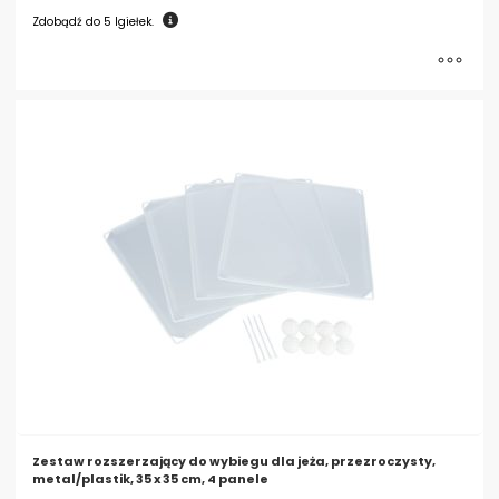
Zdobądź do
5
Igiełek.
Ten
produkt
ma
wiele
wariantów.
Opcje
można
wybrać
na
stronie
produktu
Zestaw rozszerzający do wybiegu dla jeża, przezroczysty,
metal/plastik, 35 x 35 cm, 4 panele