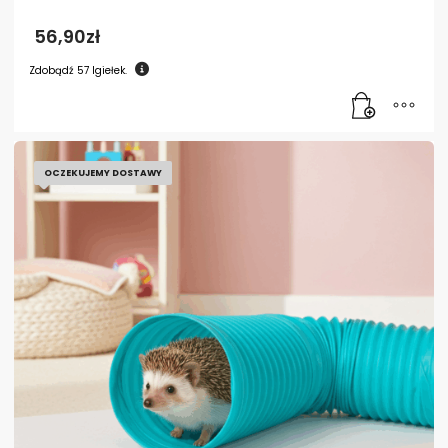
56,90
zł
Zdobądź
57
Igiełek.
OCZEKUJEMY DOSTAWY