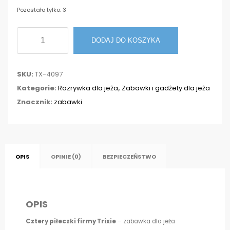
Pozostało tylko: 3
ilość
DODAJ DO KOSZYKA
Piłki
piłka
SKU:
TX-4097
tęczowe
Kategorie:
Rozrywka dla jeża
,
Zabawki i gadżety dla jeża
do
Znacznik:
zabawki
zabawy
dla
jeża,
zestaw
OPIS
OPINIE (0)
BEZPIECZEŃSTWO
4szt
OPIS
Cztery piłeczki firmy Trixie
– zabawka dla jeża