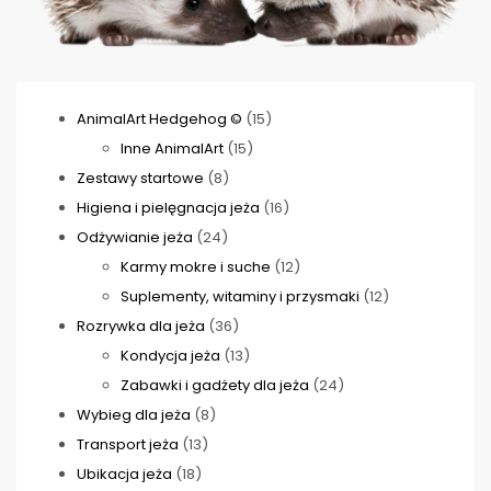
15
AnimalArt Hedgehog ©
15
15
produktów
Inne AnimalArt
15
8
produktów
Zestawy startowe
8
produktów
16
Higiena i pielęgnacja jeża
16
24
produktów
Odżywianie jeża
24
produkty
12
Karmy mokre i suche
12
produktów
12
Suplementy, witaminy i przysmaki
12
36
produktów
Rozrywka dla jeża
36
produktów
13
Kondycja jeża
13
produktów
24
Zabawki i gadżety dla jeża
24
8
produkty
Wybieg dla jeża
8
13
produktów
Transport jeża
13
18
produktów
Ubikacja jeża
18