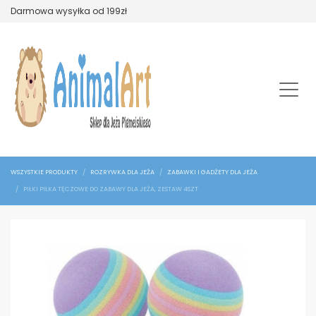
Darmowa wysyłka od 199zł
WSZYSTKIE PRODUKTY
ROZRYWKA DLA JEŻA
ZABAWKI I GADŻETY DLA JEŻA
PIŁKI PIŁKA TĘCZOWE DO ZABAWY DLA JEŻA, ZESTAW 4SZT