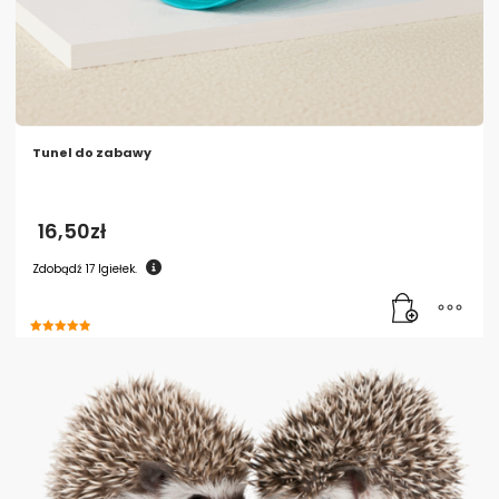
Tunel do zabawy
16,50
zł
Zdobądź
17
Igiełek.
Oceniono
5.00
na 5