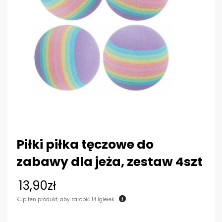
Piłki piłka tęczowe do
zabawy dla jeża, zestaw 4szt
13,90
zł
Kup ten produkt, aby zarobić
14
Igiełek.