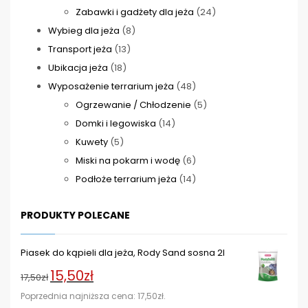
produktów
24
Zabawki i gadżety dla jeża
24
8
produkty
Wybieg dla jeża
8
13
produktów
Transport jeża
13
18
produktów
Ubikacja jeża
18
produktów
48
Wyposażenie terrarium jeża
48
produktów
5
Ogrzewanie / Chłodzenie
5
14
produktów
Domki i legowiska
14
5
produktów
Kuwety
5
produktów
6
Miski na pokarm i wodę
6
produktów
14
Podłoże terrarium jeża
14
produktów
PRODUKTY POLECANE
Piasek do kąpieli dla jeża, Rody Sand sosna 2l
15,50
zł
Pierwotna
Aktualna
17,50
zł
cena
cena
Poprzednia najniższa cena:
17,50
zł
.