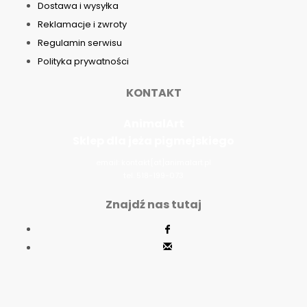
Dostawa i wysyłka
Reklamacje i zwroty
Regulamin serwisu
Polityka prywatności
KONTAKT
AnimalArt
Sklep dla jeża pigmejskiego
email: kontakt[at]animalart.pl
tel. 518-199-073
Znajdź nas tutaj