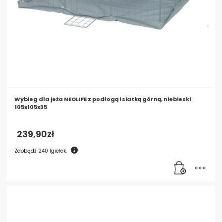
Wybieg dla jeża NEOLIFE z podłogą i siatką górną, niebieski
105x105x35
239,90
zł
Zdobądź
240
Igiełek.