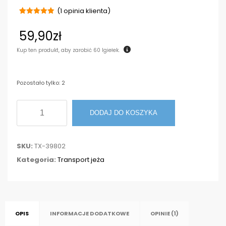
(
1
opinia klienta)
Oceniony
1
5.00
na 5
59,90
zł
na
podstawie
oceny
Kup ten produkt, aby zarobić
60
Igiełek.
klienta
Pozostało tylko: 2
ilość
DODAJ DO KOSZYKA
Transporter
Mini-
SKU:
TX-39802
Capri
Kategoria:
Transport jeża
zielony
40×22×30cm
OPIS
INFORMACJE DODATKOWE
OPINIE (1)