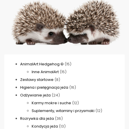
15
AnimalArt Hedgehog ©
15
15
produktów
Inne AnimalArt
15
8
produktów
Zestawy startowe
8
produktów
16
Higiena i pielęgnacja jeża
16
24
produktów
Odżywianie jeża
24
produkty
12
Karmy mokre i suche
12
produktów
12
Suplementy, witaminy i przysmaki
12
36
produktów
Rozrywka dla jeża
36
produktów
13
Kondycja jeża
13