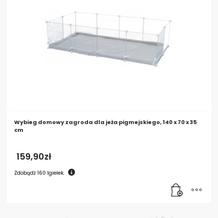
Wybieg domowy zagroda dla jeża pigmejskiego, 140 x 70 x 35
cm
159,90
zł
Zdobądź
160
Igiełek.