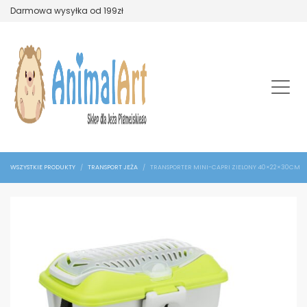
Darmowa wysyłka od 199zł
WSZYSTKIE PRODUKTY
TRANSPORT JEŻA
TRANSPORTER MINI-CAPRI ZIELONY 40×22×30CM