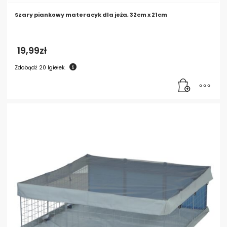
Szary piankowy materacyk dla jeża, 32cm x 21cm
19,99
zł
Zdobądź
20
Igiełek.