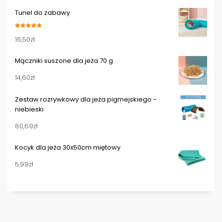
wynosiła:
wynosi:
Tunel do zabawy
17,50zł.
15,50zł.
Oceniono
16,50
zł
5.00
na 5
Mączniki suszone dla jeża 70 g
14,60
zł
Zestaw rozrywkowy dla jeża pigmejskiego -
niebieski
80,69
zł
Kocyk dla jeża 30x50cm miętowy
5,99
zł